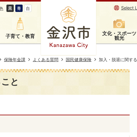
Select 
色
文化・スポーツ
子育て・教育
観光
保険年金課
よくある質問
国民健康保険
加入・脱退に関す
ること