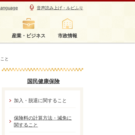
Language
音声読み上げ・ルビふり
産業・ビジネス
市政情報
ること
国民健康保険
加入・脱退に関すること
保険料の計算方法・減免に
関すること