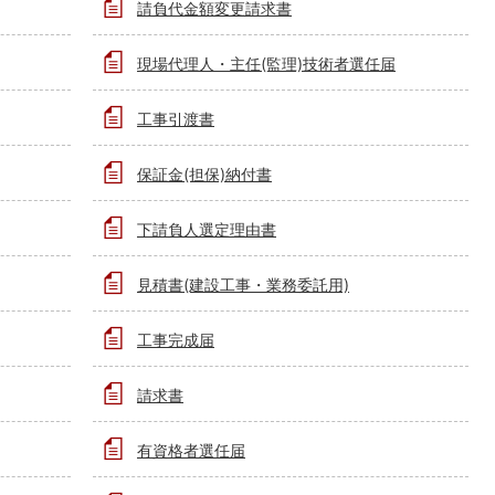
請負代金額変更請求書
現場代理人・主任(監理)技術者選任届
工事引渡書
保証金(担保)納付書
下請負人選定理由書
見積書(建設工事・業務委託用)
工事完成届
請求書
有資格者選任届