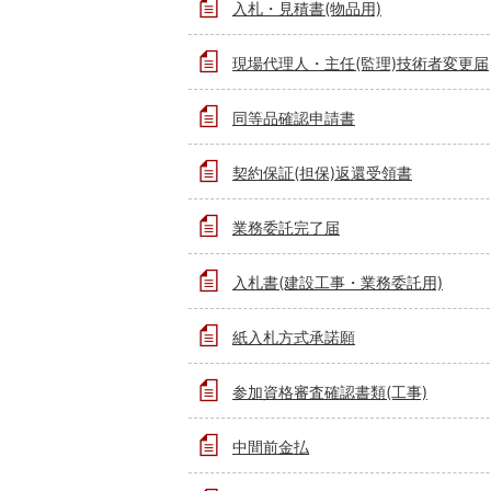
入札・見積書(物品用)
現場代理人・主任(監理)技術者変更届
同等品確認申請書
契約保証(担保)返還受領書
業務委託完了届
入札書(建設工事・業務委託用)
紙入札方式承諾願
参加資格審査確認書類(工事)
中間前金払