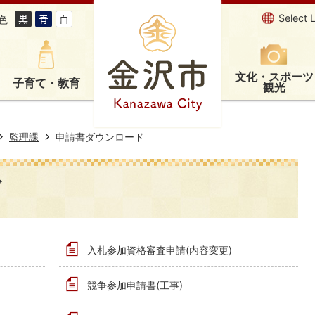
Select 
色
文化・スポーツ
子育て・教育
観光
監理課
申請書ダウンロード
ド
入札参加資格審査申請(内容変更)
競争参加申請書(工事)