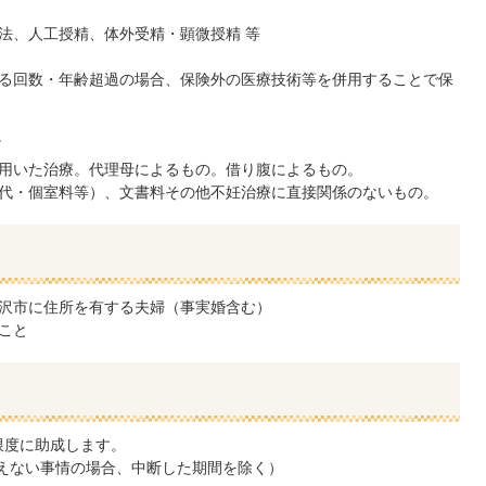
法、人工授精、体外受精・顕微授精 等
る回数・年齢超過の場合、保険外の医療技術等を併用することで保
。
用いた治療。代理母によるもの。借り腹によるもの。
代・個室料等）、文書料その他不妊治療に直接関係のないもの。
沢市に住所を有する夫婦（事実婚含む）
こと
限度に助成します。
えない事情の場合、中断した期間を除く）