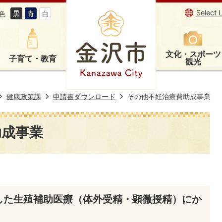
Select 
色
文化・スポーツ
子育て・教育
観光
健康政策課
申請書ダウンロード
その他不妊治療費助成事業
助成事業
診した生殖補助医療（体外受精・顕微授精）にか