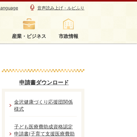
Language
音声読み上げ・ルビふり
産業・ビジネス
市政情報
申請書ダウンロード
金沢健康づくり応援団関係
様式
子ども医療費助成資格認定
申請書(子育て支援医療費助