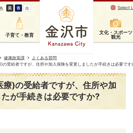
Select 
色
文化・スポーツ
子育て・教育
観光
健康政策課
よくある質問
療)の受給者ですが、住所や加入保険を変更しましたが手続きは必要です
医療)の受給者ですが、住所や加
したが手続きは必要ですか?