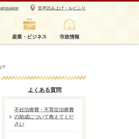
Language
音声読み上げ・ルビふり
産業・ビジネス
市政情報
か?
よくある質問
不妊治療費・不育症治療費
の助成について教えてくだ
さい