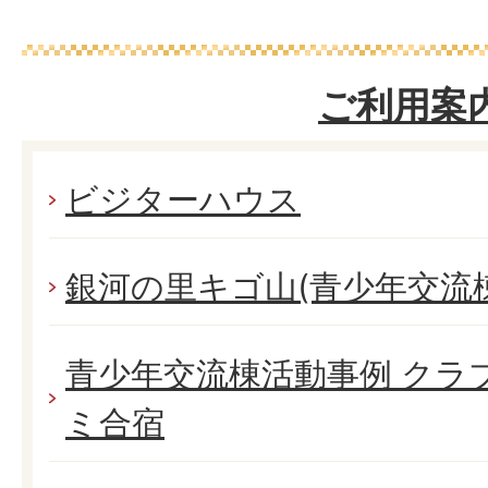
ご利用案
ビジターハウス
銀河の里キゴ山(青少年交流棟
青少年交流棟活動事例 クラ
ミ合宿