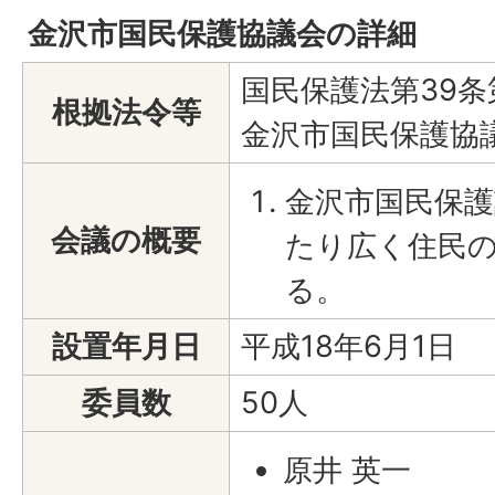
金沢市国民保護協議会の詳細
国民保護法第39条
根拠法令等
金沢市国民保護協
金沢市国民保
会議の概要
たり広く住民
る。
設置年月日
平成18年6月1日
委員数
50人
原井 英一