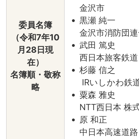
金沢市
黒瀬 純一
委員名簿
金沢市消防団連
（令和7年10
武田 篤史
月28日現
西日本旅客鉄道
在）
杉藤 信之
名簿順・敬称
IRいしかわ鉄
略
粟森 雅史
NTT西日本 株
原 和正
中日本高速道路