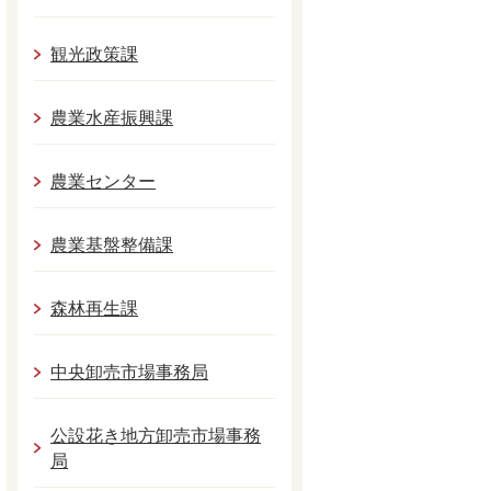
観光政策課
農業水産振興課
農業センター
農業基盤整備課
森林再生課
中央卸売市場事務局
公設花き地方卸売市場事務
局