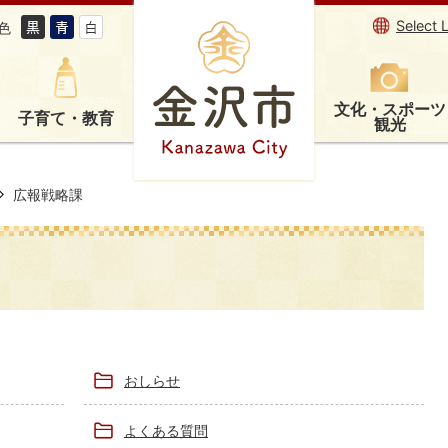
Select 
色
文化・スポーツ
子育て・教育
観光
広報戦略課
おしらせ
よくある質問