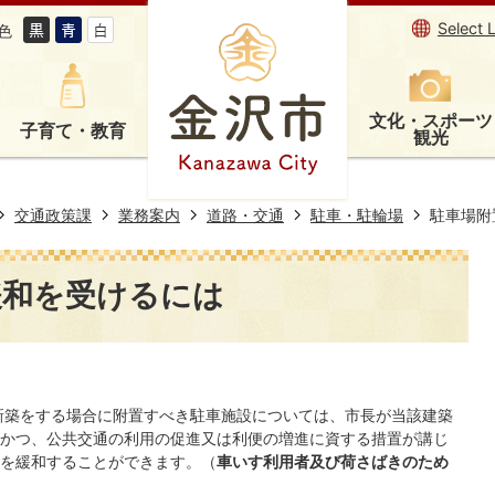
Select 
色
文化・スポーツ
子育て・教育
観光
交通政策課
業務案内
道路・交通
駐車・駐輪場
駐車場附
緩和を受けるには
新築をする場合に附置すべき駐車施設については、市長が当該建築
かつ、公共交通の利用の促進又は利便の増進に資する措置が講じ
を緩和することができます。（
車いす利用者及び荷さばきのため