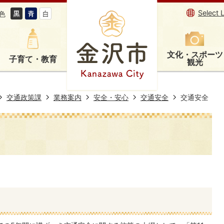
Select 
色
文化・スポーツ
子育て・教育
観光
交通政策課
業務案内
安全・安心
交通安全
交通安全