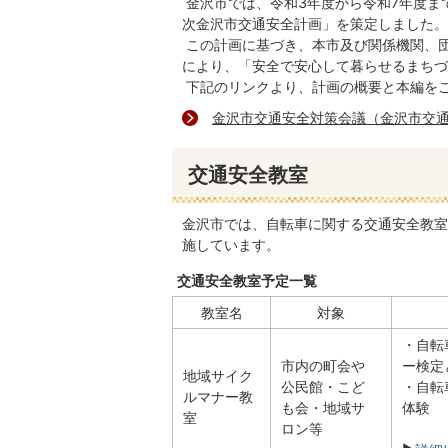
金沢市では、令和3年度から令和7年度ま
次金沢市交通安全計画」を策定しました。
この計画に基づき、本市及び関係機関、
により、「安全で安心して暮らせるまちづ
下記のリンクより、計画の概要と本編を
金沢市交通安全対策会議（金沢市交
交通安全教室
金沢市では、自転車に関する交通安全教室
施しています。
交通安全教室予定一覧
教室名
対象
・自転
市内の町会や
ー検定
地域サイク
公民館・こど
・自転
ルマナー教
も会・地域サ
体験
室
ロン等