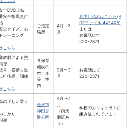
はこちら
安全DVD上映
通安全指導員に
お申し込みはこちら(P
話
DFファイル:447.4KB)
ご指定
4月～3
安全クイズ、右
または
場所
月
トレーニング
お電話にて
220-2371
はこちら
覚教材による交
各保育
指導
施設の
信号、横断歩道
9月〜3
お電話にて
ホール
歩行指導、訓練
月
220-2371
等（室
内
はこちら
4月〜7
車の正しい乗り
金沢市
月
学校のカリキュラムに
神田交
（雨天
のしかた
組み込まれています
通公園
順延あ
指導
り）