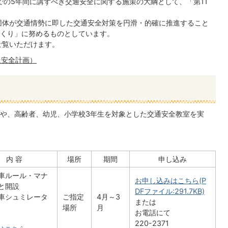
での5年間に講ずべき交通安全に関する施策の大綱として、「第11
団体が交通情勢に即した交通安全対策を円滑・的確に推進すること
くり」に努めるものとしています。
ご覧いただけます。
通安全計画）
や、高齢者、幼児、小学校3年生を対象とした交通安全教室を実
内 容
場所
期間
申し込み
車ルール・マナ
お申し込みはこちら(P
と開設
DFファイル:291.7KB)
車シュミレータ
ご指定
4月～3
または
場所
月
お電話にて
220-2371