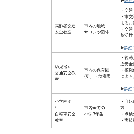
▶
詳細
・交通
・市交
よるお
高齢者交通
市内の地域
・交通
安全教室
サロンや団体
脳活性
▶
詳細
・視聴
通安全
幼児巡回
市内の保育園
・模擬
交通安全教
(所）・幼稚園
による
室
▶
詳細
小学校3年
・自転
生
市内全ての
方
自転車安全
小学3年生
・点検
教室
・実技