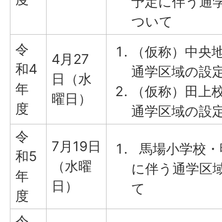
予定に伴う通
ついて
令
（仮称）中央
4月27
和4
通学区域の設
日（水
年
（仮称）田上
曜日）
度
通学区域の設
令
7月19日
馬場小学校・
和5
（水曜
に伴う通学区
年
日）
て
度
令