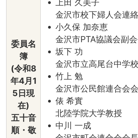
上田 久美子
金沢市校下婦人会連
小久保 加奈恵
金沢市PTA協議会副
委員名
坂下 功
簿
金沢市立高尾台中学
(令和8
竹上 勉
年4月1
金沢市公民館連合会
5日現
俵 希實
在)
北陸学院大学教授
五十音
中川 一成
順・敬
金沢市町会連合会会