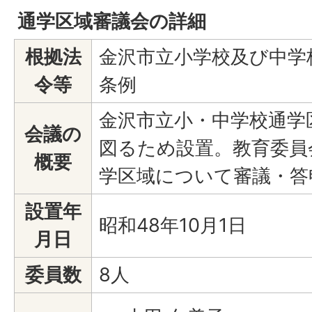
通学区域審議会の詳細
根拠法
金沢市立小学校及び中学
令等
条例
金沢市立小・中学校通学
会議の
図るため設置。教育委員
概要
学区域について審議・答
設置年
昭和48年10月1日
月日
委員数
8人