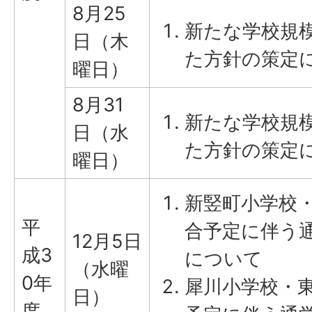
8月25
新たな学校規
日（木
た方針の策定に
曜日）
8月31
新たな学校規
日（水
た方針の策定に
曜日）
新竪町小学校
平
合予定に伴う
12月5日
成3
について
（水曜
0年
犀川小学校・
日）
度