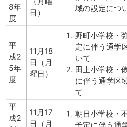
（月曜
8年
域の設定につ
日）
度
野町小学校・
平
定に伴う通学
11月18
成2
いて
日（月
5年
田上小学校・
曜日）
度
に伴う通学区
て
平
11月17
朝日小学校・
成2
日（月
予定に伴う通