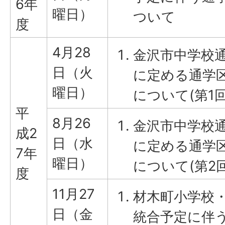
6年
曜日）
ついて
度
4月28
金沢市中学校
日（火
に定める通学
曜日）
について(第1回
平
8月26
金沢市中学校
成2
日（水
に定める通学
7年
曜日）
について(第2回
度
11月27
材木町小学校
日（金
統合予定に伴