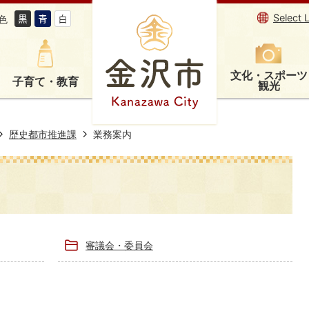
Select 
色
文化・スポーツ
子育て・教育
観光
歴史都市推進課
業務案内
審議会・委員会