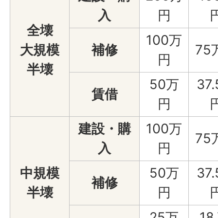
入
円
全壊
100万
大規模
補修
75
円
半壊
50万
37
賃借
円
建設・購
100万
75
入
円
中規模
50万
37
補修
半壊
円
25万
18