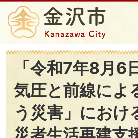
「令和7年8月6
気圧と前線によ
う災害」におけ
災者生活再建支