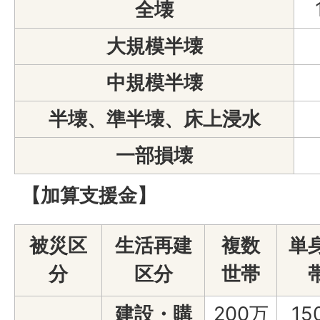
全壊
大規模半壊
中規模半壊
半壊、準半壊、床上浸水
一部損壊
【加算支援金】
被災区
生活再建
複数
単
分
区分
世帯
建設・購
200万
15