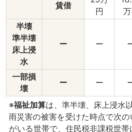
賃借
円
万
半壊
準半壊
ー
ー
床上浸
水
一部損
ー
ー
壊
※
福祉加算
は、準半壊、床上浸水
雨災害の被害を受けた時点で次の
がいる世帯で、住民税非課税世帯