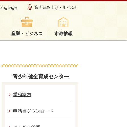
Language
音声読み上げ・ルビふり
産業・ビジネス
市政情報
青少年健全育成センター
業務案内
申請書ダウンロード