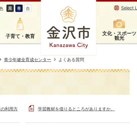
Select 
色
文化・スポーツ
子育て・教育
観光
青少年健全育成センター
よくある質問
森の利用方
学習教材を借りるところがありますか。