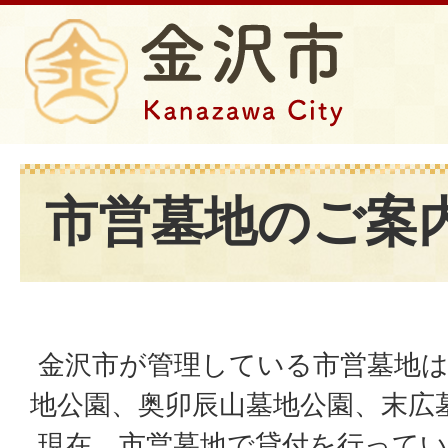
市営墓地のご案
金沢市が管理している市営墓地は
地公園、奥卯辰山墓地公園、末広
現在、市営墓地で貸付を行ってい