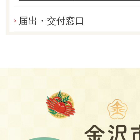
届出・交付窓口