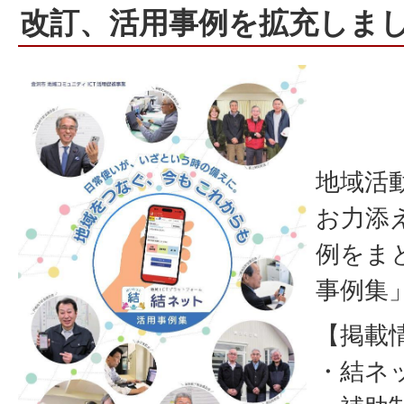
改訂、活用事例を拡充しまし
地域活
お力添
例をま
事例集
【掲載
・結ネ