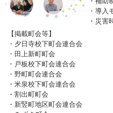
・補助
・導入
・災害
【掲載町会等】
・夕日寺校下町会連合会
・田上新町町会
・戸板校下町会連合会
・野町町会連合会
・米泉校下町会連合会
・割出町町会
・新竪町地区町会連合会