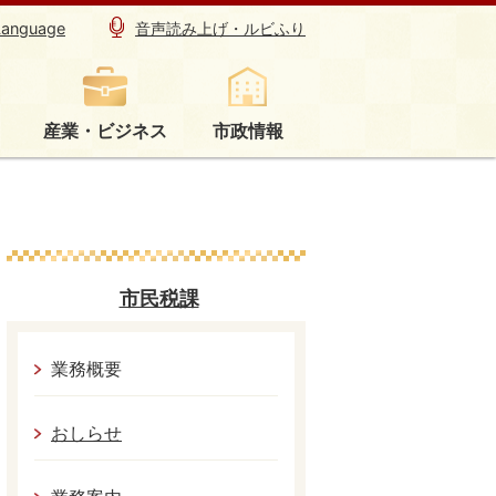
Language
音声読み上げ・ルビふり
産業・ビジネス
市政情報
市民税課
業務概要
おしらせ