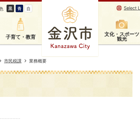
Select 
色
文化・スポーツ
子育て・教育
観光
市民税課
業務概要