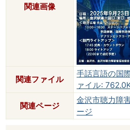
関連画像
手話言語の国際
関連ファイル
ァイル: 762.0K
金沢市聴力障
関連ページ
ージ