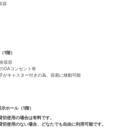
収容
（1階）
8名収容
分のOAコンセント有
子がキャスター付きの為、容易に移動可能
展示ホール（1階）
)貸切使用の場合は有料です。
)貸切使用のない場合、どなたでも自由に利用可能です。