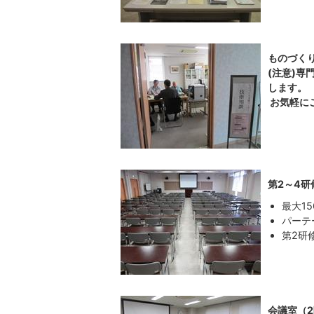
ものづく
(注意)
します。
お気軽に
第2～4研
最大1
パーテ
第2研
会議室（