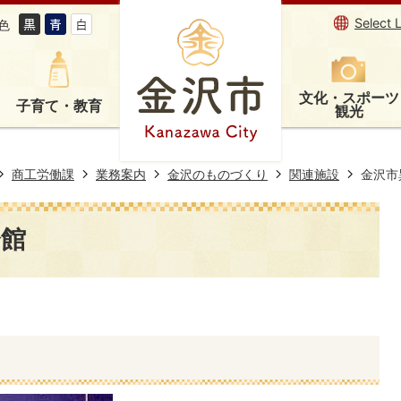
Select 
色
文化・スポーツ
子育て・教育
観光
商工労働課
業務案内
金沢のものづくり
関連施設
金沢市
会館