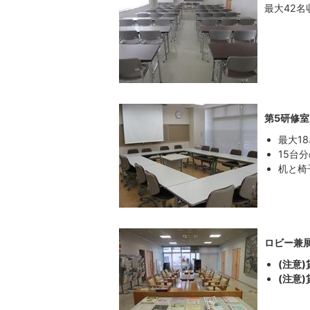
最大42名
第5研修室
最大1
15台
机と椅
ロビー兼
(注意
(注意