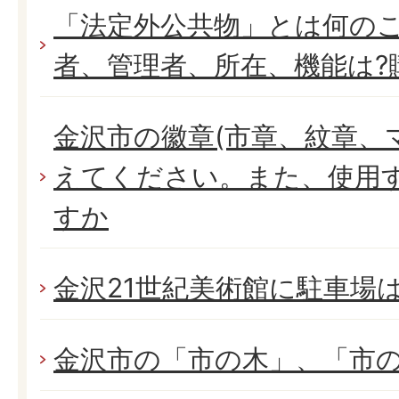
「法定外公共物」とは何の
者、管理者、所在、機能は?
金沢市の徽章(市章、紋章、
えてください。また、使用
すか
金沢21世紀美術館に駐車場
金沢市の「市の木」、「市