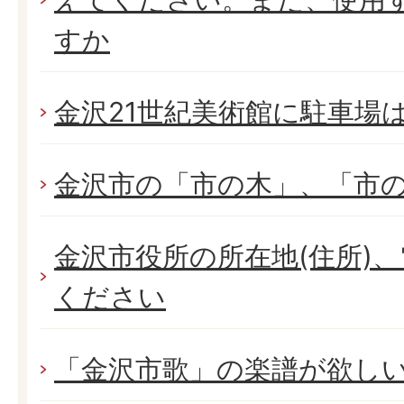
すか
金沢21世紀美術館に駐車場
金沢市の「市の木」、「市
金沢市役所の所在地(住所)
ください
「金沢市歌」の楽譜が欲し