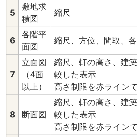
敷地求
5
縮尺
積図
各階平
6
縮尺、方位、間取、各
面図
立面図
縮尺、軒の高さ、建
7
（4面
較した表示
以上）
高さ制限を赤ライン
縮尺、軒の高さ、建
8
断面図
較した表示
高さ制限を赤ライン