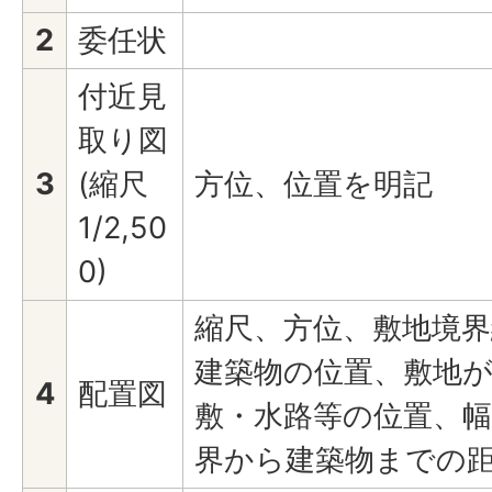
2
委任状
付近見
取り図
3
(縮尺
方位、位置を明記
1/2,50
0)
縮尺、方位、敷地境
建築物の位置、敷地
4
配置図
敷・水路等の位置、幅
界から建築物までの