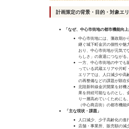
計画策定の背景・目的・対象エ
「なぜ、中心市街地の都市機能向上
中心市街地には、藩政期か
継ぐ城下町金沢の個性や魅
おり、中心市街地が元気で
らしさ」の衰退につながる
一方、中心市街地の中でも
っている武蔵エリアや片町
エリアでは、人口減少や高
の再整備などの課題が顕在
北陸新幹線金沢開業を好機
果を持続可能なものとし、
り一層高めていくためにも
（中心商店街）の都市機能
「主な現状・課題」
人口減少、少子高齢化の進
店舗・事業所、販売額の減