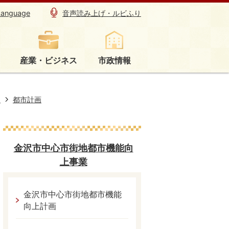
Language
音声読み上げ・ルビふり
産業・ビジネス
市政情報
り
都市計画
金沢市中心市街地都市機能向
上事業
金沢市中心市街地都市機能
向上計画