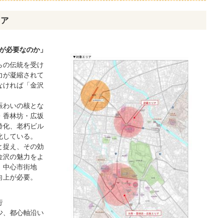
リア
が必要なのか」
らの伝統を受け
力が凝縮されて
なければ「金沢
。
賑わいの核とな
・香林坊・広坂
齢化、老朽ビル
化している。
と捉え、その効
金沢の魅力をよ
、中心市街地
向上が必要。
行
少、都心軸沿い