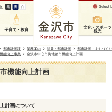
Select 
色
文化・スポーツ
子育て・教育
観光
都市計画課
業務案内
開発・都市計画
都市計画・まちづく
機能向上事業
金沢市中心市街地都市機能向上計画
都市機能向上計画
上計画について