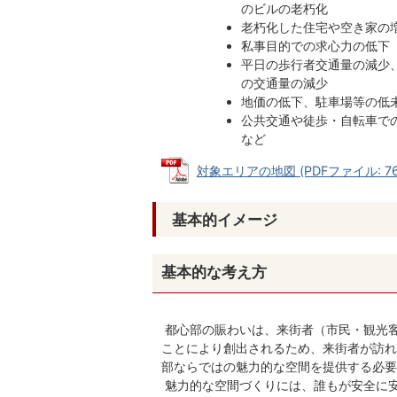
のビルの老朽化
老朽化した住宅や空き家の
私事目的での求心力の低下
平日の歩行者交通量の減少
の交通量の減少
地価の低下、駐車場等の低
公共交通や徒歩・自転車で
など
対象エリアの地図 (PDFファイル: 761
基本的イメージ
基本的な考え方
都心部の賑わいは、来街者（市民・観光
ことにより創出されるため、来街者が訪れ
部ならではの魅力的な空間を提供する必要
魅力的な空間づくりには、誰もが安全に