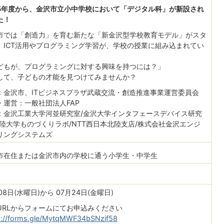
25年度から、金沢市立小中学校において「デジタル科」が新設され
た！
市では「創造力」を育む新たな「新金沢型学校教育モデル」がスタ
。ICT活用やプログラミング学習が、学校の授業に組み込まれてい
。
どもが、プログラミングに対する興味を持つには？」
して、子どもの才能を見つけてみませんか？
：金沢市、ITビジネスプラザ武蔵交流・創造推進事業運営委員会
・運営：一般社団法人FAP
：金沢工業大学河並研究室/金沢大学インタフェースデバイス研究
北陸大学ものづくりラボ/NTT西日本北陸支店/株式会社金沢エンジ
リングシステムズ
市在住または金沢市内の学校に通う小学生・中学生
08日(水曜日)から 07月24日(金曜日)
URLからフォームにてお申込みください
s://forms.gle/MytqMWF34bSNzif58