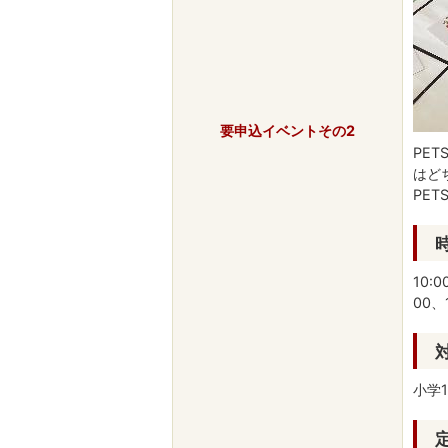
要申込イベントその2
PE
はど
PE
10:0
00、1
小学