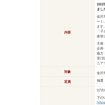
20
まし
金沢
ート
ます
「子
内容
参加
主催
企画
協力
室/
ニア
対象
金沢
抽選
定員
07月
下の
http