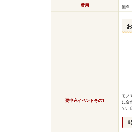
費用
無料
お
モノ
要申込イベントその1
に合
で、