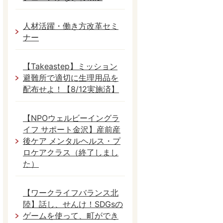
人材活躍・働き方改革セミ
ナー
【Takeastep】ミッション
避難所で適切に生理用品を
配布せよ！【8/12実施済】
【NPOウェルビーイングラ
イフ サポート金沢】産前産
後ケア メンタルヘルス・プ
ロケアクラス（終了しまし
た）
【ワークライフバランス北
陸】話し、せんけ！SDGsの
ゲームを使って、町ができ