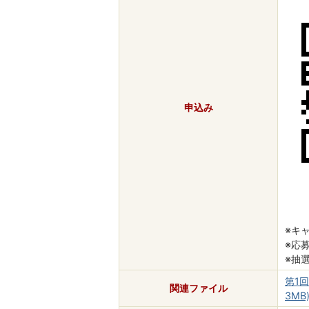
申込み
※キ
※応
※抽
第1
関連ファイル
3MB