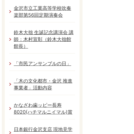
金沢市立工業高等学校吹奏
楽部第56回定期演奏会
鈴木大拙 生誕記念講演会 講
師：木村宣彰（鈴木大拙館
館長）
「市民アンサンブルの日」
「木の文化都市・金沢 推進
事業者」活動内容
かなざわ歯ッピー長寿
8020(ハチマルニイマル)賞
日本銀行金沢支店 現地見学