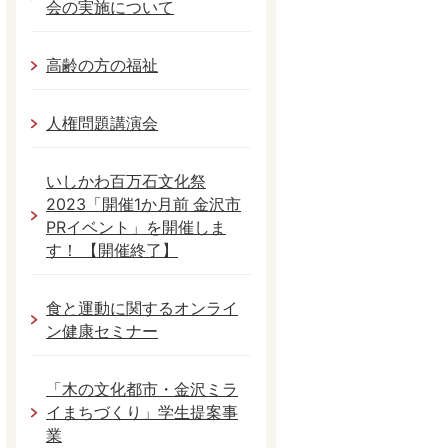
会の実施について
高齢の方の福祉
人権問題講演会
いしかわ百万石文化祭
2023「開催1か月前 金沢市
PRイベント」を開催しま
す！ 【開催終了】
食と運動に関するオンライ
ン健康セミナー
「木の文化都市・金沢ミラ
イまちづくり」学生提案事
業