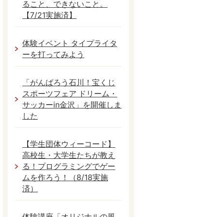
ること、できないこと。
【7/21実施済】
体験イベント タイプライタ
ーを打ってみよう
「がんばろう石川！宝くじ
スポーツフェア ドリーム・
サッカーin金沢」を開催しま
した
【学生団体ウィーコード】
高校生・大学生たちが教え
る！プログラミングでゲー
ムを作ろう！（8/18実施
済）
体験講座「オリジナルの風