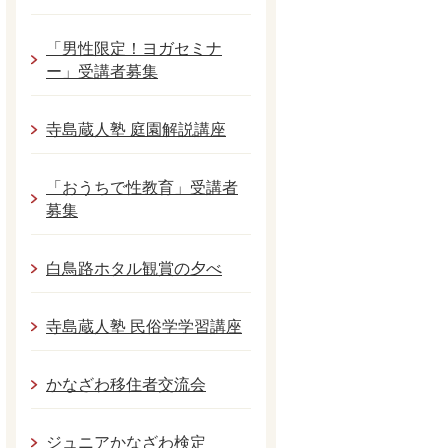
「男性限定！ヨガセミナ
ー」受講者募集
寺島蔵人塾 庭園解説講座
「おうちで性教育」受講者
募集
白鳥路ホタル観賞の夕べ
寺島蔵人塾 民俗学学習講座
かなざわ移住者交流会
ジュニアかなざわ検定