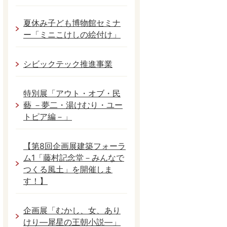
夏休み子ども博物館セミナ
ー「ミニこけしの絵付け」
シビックテック推進事業
特別展「アウト・オブ・民
藝 －夢二・湯けむり・ユー
トピア編－」
【第8回企画展建築フォーラ
ム1「藤村記念堂－みんなで
つくる風土」を開催しま
す！】
企画展「むかし、女、あり
けり―犀星の王朝小説―」