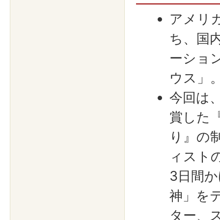
アメリ
ち、国
ーショ
ウス」
今回は
賞した『
り』の
ィスト
3日間
神」を
ター、