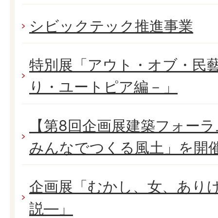
シビックテック推進事業
特別展「アウト・オブ・民藝
り・ユートピア編－」
【第8回企画展建築フォーラ
みんなでつくる風土」を開
企画展「むかし、女、あり
説―」