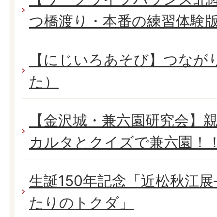
つ橋渡り・本番の練習体験
【にじいろあそび】つながりr
た）
【金沢城・兼六園研究会】
カルタとクイズで兼六園！
生誕150年記念「近松秋江
たりのトクダ」