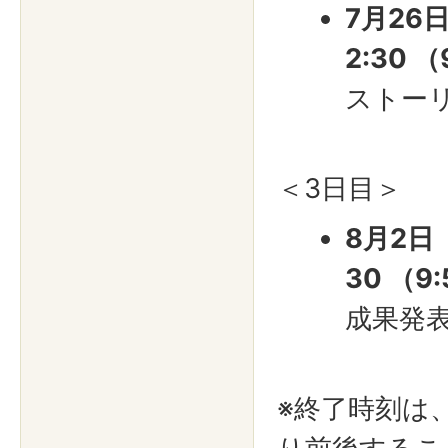
7月26
2:30 
ストー
＜3日目＞
8月2日（
30 （9
成果発
※終了時刻は