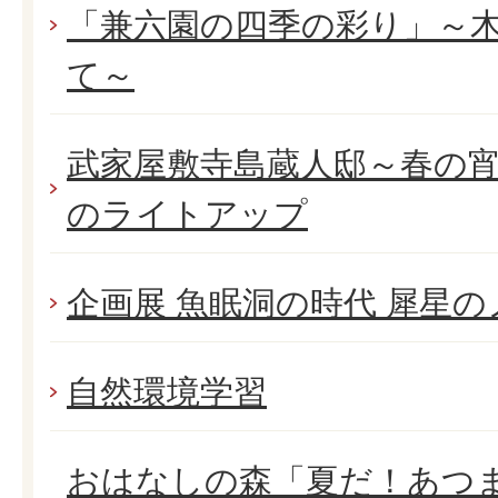
「兼六園の四季の彩り」～
て～
武家屋敷寺島蔵人邸～春の
のライトアップ
企画展 魚眠洞の時代 犀星
自然環境学習
おはなしの森「夏だ！あつ