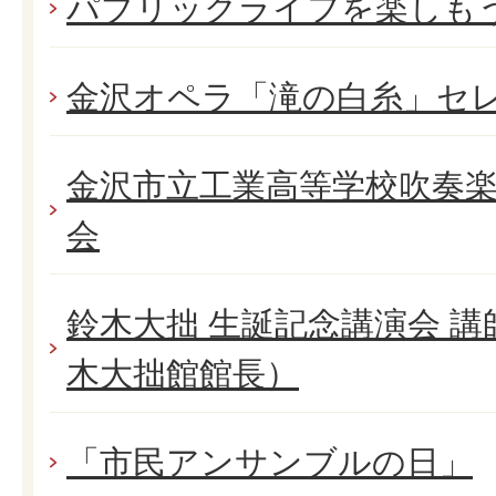
パブリックライフを楽しも
金沢オペラ「滝の白糸」セ
金沢市立工業高等学校吹奏楽
会
鈴木大拙 生誕記念講演会 
木大拙館館長）
「市民アンサンブルの日」