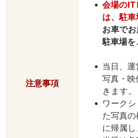
会場のI
は、駐車
お車でお
駐車場を
当日、運
写真・映
注意事項
きます。
ワークシ
た写真の
に帰属し