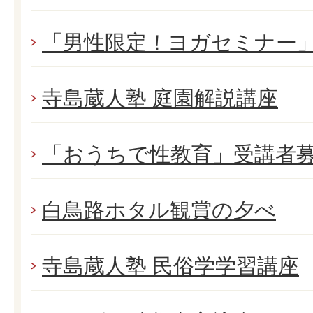
「男性限定！ヨガセミナー
寺島蔵人塾 庭園解説講座
「おうちで性教育」受講者
白鳥路ホタル観賞の夕べ
寺島蔵人塾 民俗学学習講座