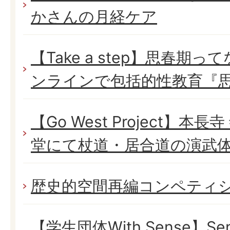
かさんの月経ケア
【Take a step】思春期
ンラインで包括的性教育『思
【Go West Project】
堂にて杖道・居合道の演武
歴史的空間再編コンペティ
【学生団体With Sense】Sens