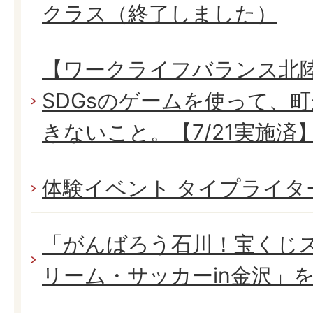
クラス（終了しました）
【ワークライフバランス北
SDGsのゲームを使って、
きないこと。【7/21実施済
体験イベント タイプライタ
「がんばろう石川！宝くじス
リーム・サッカーin金沢」