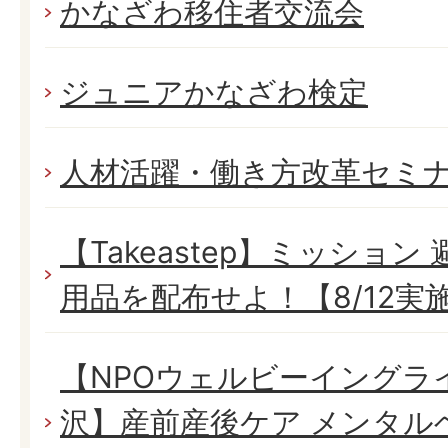
かなざわ移住者交流会
ジュニアかなざわ検定
人材活躍・働き方改革セミ
【Takeastep】ミッショ
用品を配布せよ！【8/12実
【NPOウェルビーイングラ
沢】産前産後ケア メンタル