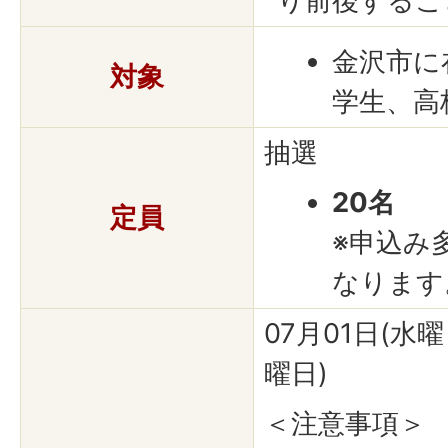
り前後するこ
金沢市に
対象
学生、高
抽選
20名
定員
※申込み
なります
07月01日(水曜
曜日)
＜注意事項＞