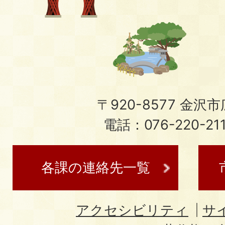
〒920-8577 金沢市広
電話：076-220-21
各課の連絡先一覧
アクセシビリティ
サ