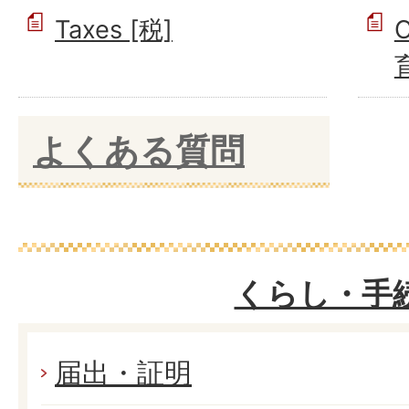
Taxes [税]
C
よくある質問
くらし・手
届出・証明