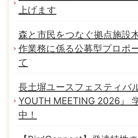
上げます
森と市民をつなぐ拠点施設
作業務に係る公募型プロポ
て
長土塀ユースフェスティバル 
YOUTH MEETING 202
中！