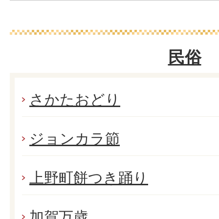
民俗
さかたおどり
ジョンカラ節
上野町餅つき踊り
加賀万歳