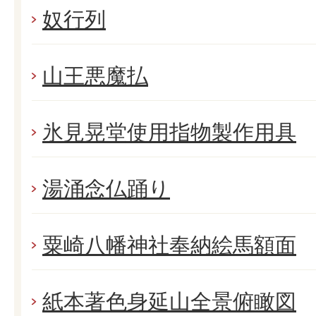
奴行列
山王悪魔払
氷見晃堂使用指物製作用具
湯涌念仏踊り
粟崎八幡神社奉納絵馬額面
紙本著色身延山全景俯瞰図