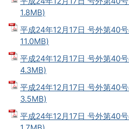
平成24年12月17日 号外第40号
1.8MB)
平成24年12月17日 号外第40号
11.0MB)
平成24年12月17日 号外第40号
4.3MB)
平成24年12月17日 号外第40号
3.5MB)
平成24年12月17日 号外第40号
1.7MB)