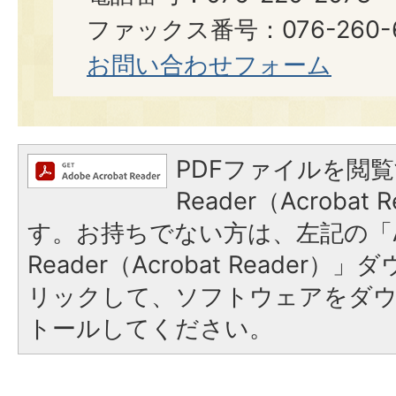
ファックス番号：076-260-6921
お問い合わせフォーム
PDFファイルを閲覧
Reader（Acroba
す。お持ちでない方は、左記の「A
Reader（Acrobat Reade
リックして、ソフトウェアをダ
トールしてください。