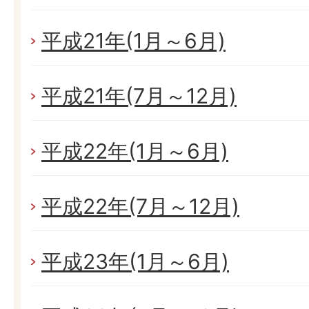
平成21年(1月～6月)
平成21年(7月～12月)
平成22年(1月～6月)
平成22年(7月～12月)
平成23年(1月～6月)