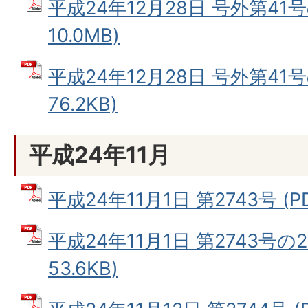
平成24年12月28日 号外第41号
10.0MB)
平成24年12月28日 号外第41号
76.2KB)
平成24年11月
平成24年11月1日 第2743号 (PD
平成24年11月1日 第2743号の2
53.6KB)