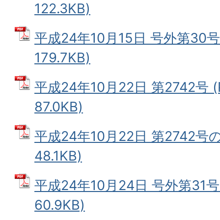
122.3KB)
平成24年10月15日 号外第30号
179.7KB)
平成24年10月22日 第2742号 
87.0KB)
平成24年10月22日 第2742号の
48.1KB)
平成24年10月24日 号外第31号
60.9KB)