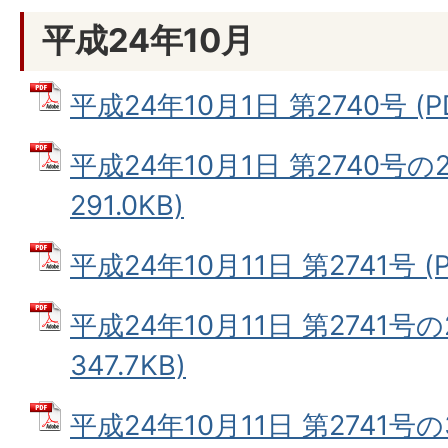
平成24年10月
平成24年10月1日 第2740号 (P
平成24年10月1日 第2740号の2
291.0KB)
平成24年10月11日 第2741号 (
平成24年10月11日 第2741号の
347.7KB)
平成24年10月11日 第2741号の