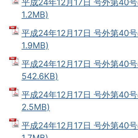
平成24年12月17日 号外第40号
1.2MB)
平成24年12月17日 号外第40号
1.9MB)
平成24年12月17日 号外第40号
542.6KB)
平成24年12月17日 号外第40号
2.5MB)
平成24年12月17日 号外第40号
1.7MB)