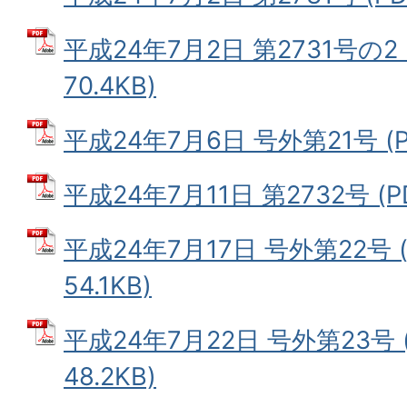
平成24年7月2日 第2731号の2
70.4KB)
平成24年7月6日 号外第21号 (P
平成24年7月11日 第2732号 (PD
平成24年7月17日 号外第22号 
54.1KB)
平成24年7月22日 号外第23号 
48.2KB)