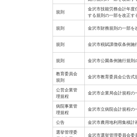
金沢市技能労務会計年度
規則
する規則の一部を改正す
規則
金沢市財務規則の一部を
規則
金沢市税賦課徴収条例施
規則
金沢市公園条例施行規則
教育委員会
金沢市教育委員会公告式
規則
公営企業管
金沢市企業局会計規程の
理規程
病院事業管
金沢市立病院会計規程の
理規程
公告
金沢市農用地利用集積計
選挙管理委
金沢市選挙管理委員会委