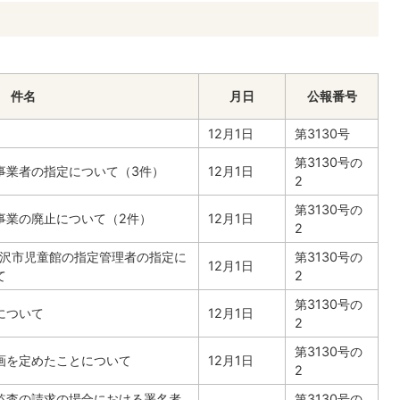
件名
月日
公報番号
12月1日
第3130号
第3130号の
事業者の指定について（3件）
12月1日
2
第3130号の
事業の廃止について（2件）
12月1日
2
金沢市児童館の指定管理者の指定に
第3130号の
12月1日
て
2
第3130号の
について
12月1日
2
第3130号の
画を定めたことについて
12月1日
2
監査の請求の場合における署名者
第3130号の