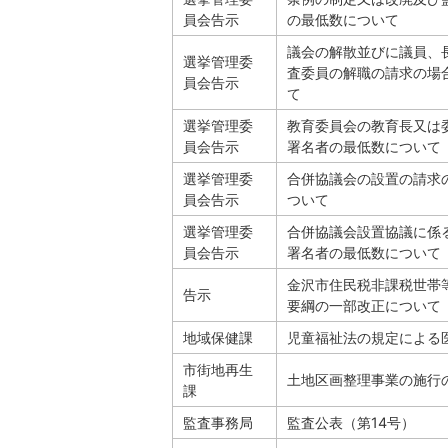
員会告示
の最低数について
議会の解散並びに議員、
選挙管理委
査委員の解職の請求の場
員会告示
て
選挙管理委
教育委員会の教育長又は
員会告示
署名者の最低数について
選挙管理委
合併協議会の設置の請求
員会告示
ついて
選挙管理委
合併協議会設置協議に係
員会告示
署名者の最低数について
金沢市住民税非課税世帯
告示
要綱の一部改正について
地域保健課
児童福祉法の規定による
市街地再生
土地区画整理事業の施行
課
監査事務局
監査公表（第14号）