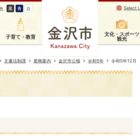
Select 
色
文化・スポーツ
子育て・教育
観光
文書法制課
業務案内
金沢市公報
令和5年
令和5年12月