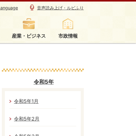
Language
音声読み上げ・ルビふり
産業・ビジネス
市政情報
令和5年
令和5年1月
令和5年2月