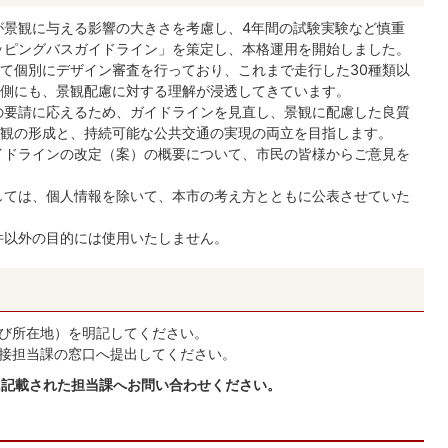
景観に与える影響の大きさを考慮し、4年間の試験実験など慎重
ッピングバスガイドライン」を策定し、本格運用を開始しました。
て個別にデザイン審査を行っており、これまで走行した30種類以
側にも、景観配慮に対する理解が浸透してきています。
の要請に応えるため、ガイドラインを見直し、景観に配慮した良質
観の形成と、持続可能な公共交通の実現の両立を目指します。
イドラインの改定（案）の概要について、市民の皆様からご意見を
しては、個人情報を除いて、本市の考え方とともに公表させていた
件以外の目的には使用いたしません。
び所在地）を明記してください。
接担当課の窓口へ提出してください。
細に記載された担当課へお問い合わせください。