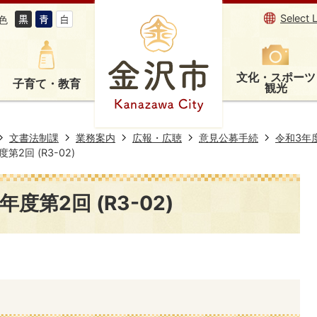
Select 
色
文化・スポーツ
子育て・教育
観光
文書法制課
業務案内
広報・広聴
意見公募手続
令和3年
2回 (R3-02)
度第2回 (R3-02)