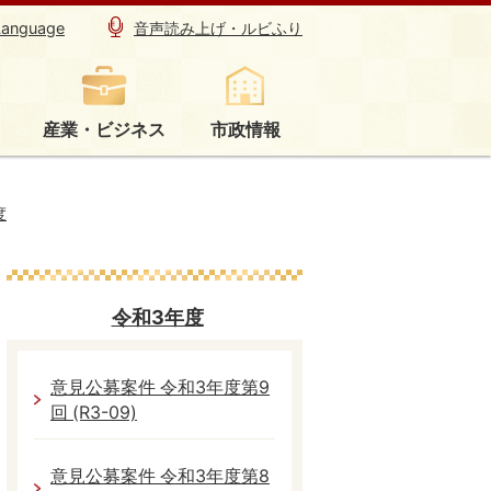
Language
音声読み上げ・ルビふり
産業・ビジネス
市政情報
度
令和3年度
意見公募案件 令和3年度第9
回 (R3-09)
意見公募案件 令和3年度第8