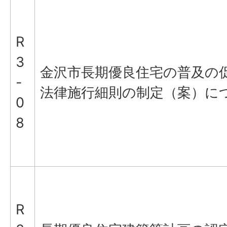
R
3
金沢市長期優良住宅の普及の
-
法律施行細則の制定（案）に
0
8
R