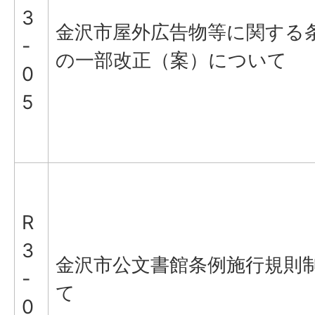
3
金沢市屋外広告物等に関する
-
の一部改正（案）について
0
5
R
3
金沢市公文書館条例施行規則制
-
て
0