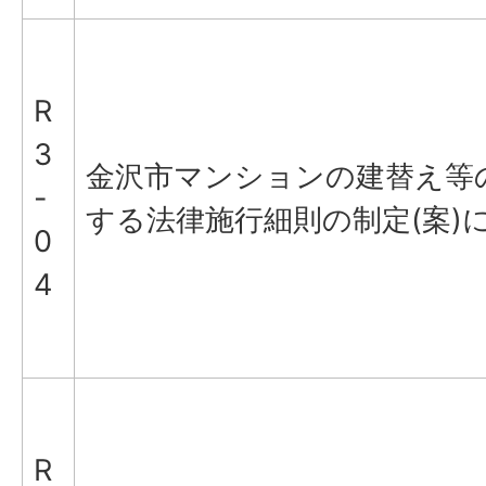
R
3
金沢市マンションの建替え等
-
する法律施行細則の制定(案)
0
4
R