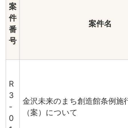
案
件
案件名
番
号
R
3
金沢未来のまち創造館条例施
-
（案）について
0