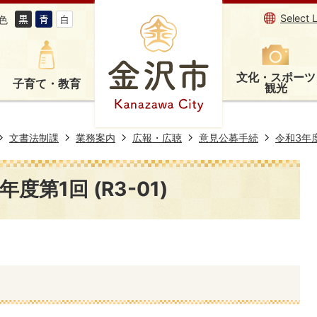
Select 
色
文化・スポーツ
子育て・教育
観光
文書法制課
業務案内
広報・広聴
意見公募手続
令和3年
度第1回 (R3-01)