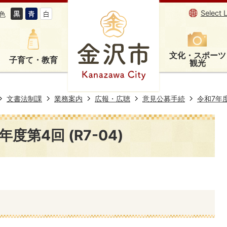
Select 
色
文化・スポーツ
子育て・教育
観光
文書法制課
業務案内
広報・広聴
意見公募手続
令和7年
度第4回 (R7-04)