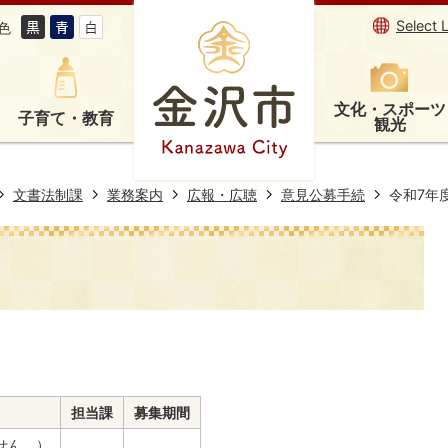
Select 
色
文化・スポーツ
子育て・教育
観光
文書法制課
業務案内
広報・広聴
意見公募手続
令和7年
担当課
募集期間
せん。）