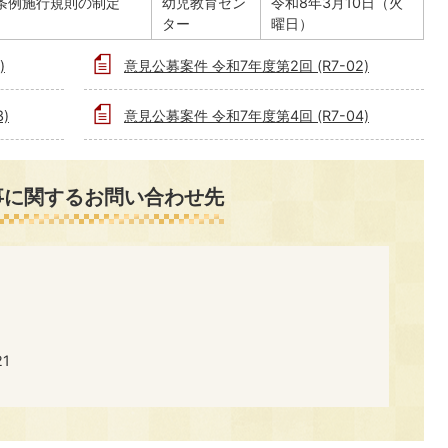
条例施行規則の制定
幼児教育セン
令和8年3月10日（火
ター
曜日）
)
意見公募案件 令和7年度第2回 (R7-02)
)
意見公募案件 令和7年度第4回 (R7-04)
事に関するお問い合わせ先
​​