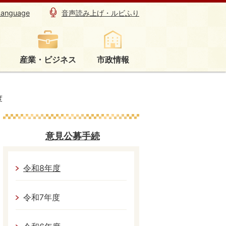
Language
音声読み上げ・ルビふり
産業・ビジネス
市政情報
度
意見公募手続
令和8年度
令和7年度