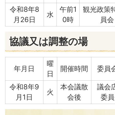
令和8年8
午前1
観光政策
水
月26日
0時
員会
協議又は調整の場
曜
年月日
開催時間
委員
日
令和8年9
本会議散
議会
火
月1日
会後
委員