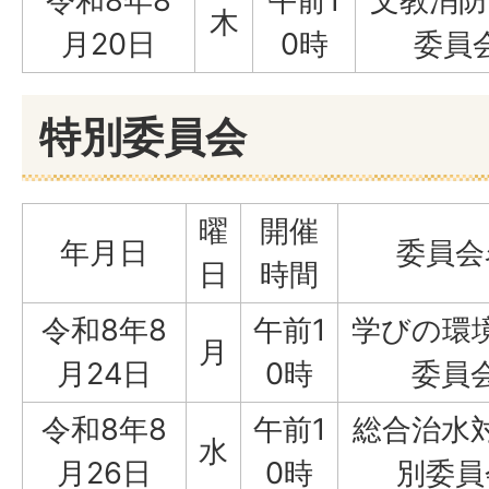
令和8年8
午前1
文教消防
木
月20日
0時
委員
特別委員会
曜
開催
年月日
委員会
日
時間
令和8年8
午前1
学びの環
月
月24日
0時
委員
令和8年8
午前1
総合治水
水
月26日
0時
別委員