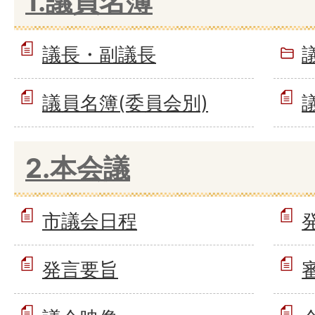
1.議員名簿
議長・副議長
議員名簿(委員会別)
2.本会議
市議会日程
発言要旨