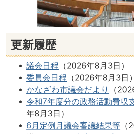
更新履歴
議会日程
（2026年8月3日）
委員会日程
（2026年8月3日
かなざわ市議会だより
（20
令和7年度分の政務活動費収
年8月3日）
6月定例月議会審議結果等
（2