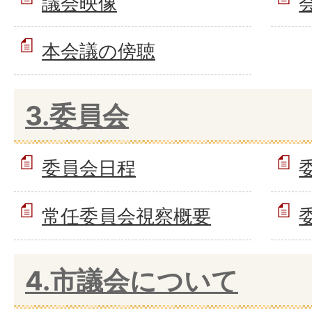
議会映像
本会議の傍聴
3.委員会
委員会日程
常任委員会視察概要
4.市議会について