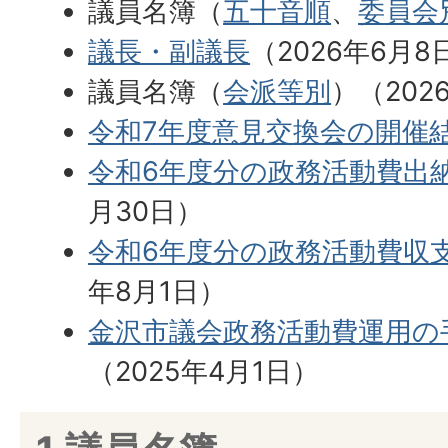
議員名簿（
五十音順
、
委員会
議長・副議長
（2026年6月8
議員名簿（
会派等別
）（202
令和7年度意見交換会の開催
令和6年度分の政務活動費出
月30日）
令和6年度分の政務活動費収
年8月1日）
金沢市議会政務活動費運用の
（2025年4月1日）