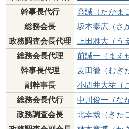
幹事長代行
高誠（たかま
総務会長
坂本泰広（さ
政務調査会長代理
上田雅大（う
総務会長代理
前誠一（まえ
幹事長代理
麦田徹（むぎ
副幹事長
小間井大祐（
総務会長代行
中川俊一（な
政務調査会長
北幸栽（きた