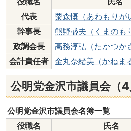
役職名
氏名
代表
粟森慨（あわもりが
幹事長
熊野盛夫（くまのも
政調会長
高務淳弘（たかつか
会計責任者
金丸奈緒美（かねま
公明党金沢市議員会（4
公明党金沢市議員会名簿一覧
役職名
氏名