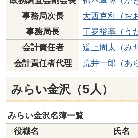
政務調査会副会長
柿本章博（か
事務局次長
大西克利（お
事務局長
宇夛裕基（う
会計責任者
道上周太（み
会計責任者代理
荒井一郎（あ
みらい金沢（5人）
みらい金沢名簿一覧
役職名
氏名