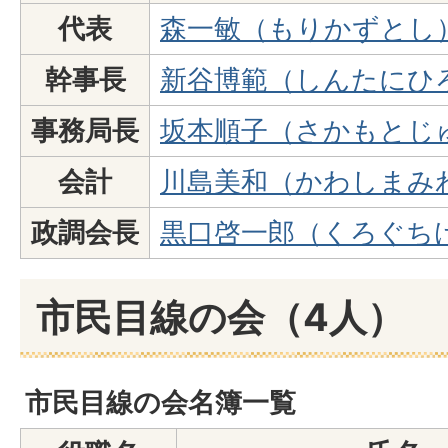
代表
森一敏（もりかずとし
幹事長
新谷博範（しんたにひ
事務局長
坂本順子（さかもとじ
会計
川島美和（かわしまみ
政調会長
黒口啓一郎（くろぐち
市民目線の会（4人）
市民目線の会名簿一覧