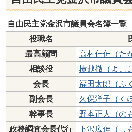
自由民主党金沢市議員会名簿一覧
役職名
最高顧問
高村佳伸（た
相談役
横越徹（よこ
会長
福田太郎（ふ
副会長
久保洋子（く
幹事長
野本正人（の
政務調査会長代行
下沢広伸（し