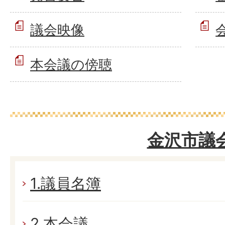
議会映像
本会議の傍聴
金沢市議
1.議員名簿
2.本会議