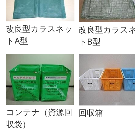
改良型カラスネッ
改良型カラス
トA型
トB型
コンテナ（資源回
回収箱
収袋）