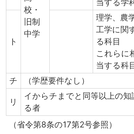
当する学
校・
理学、農
旧制
工学に関
中学
ト
る科目
これらに
当する科
チ
（学歴要件なし）
イからチまでと同等以上の知
リ
る者
（省令第8条の17第2号参照）