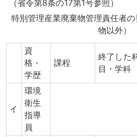
（省令第8条の17第1号参照）
特別管理産業廃棄物管理責任者の
物以外）
資
終了した
格・
課程
目・学科
学歴
環境
衛生
イ
指導
員