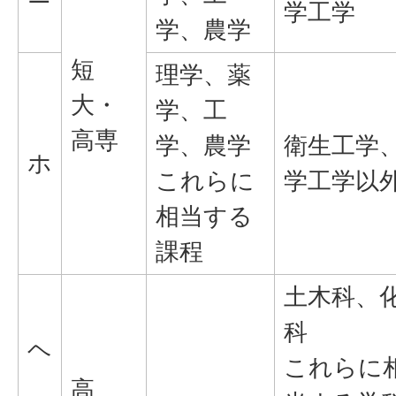
学工学
学、農学
短
理学、薬
大・
学、工
高専
学、農学
衛生工学
ホ
これらに
学工学以
相当する
課程
土木科、
科
ヘ
これらに
高