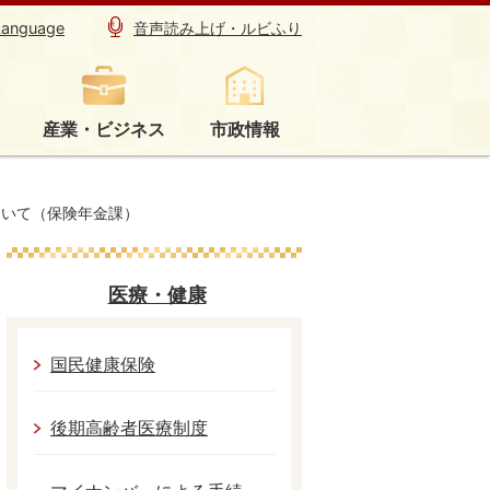
Language
音声読み上げ・ルビふり
産業・ビジネス
市政情報
ついて（保険年金課）
医療・健康
国民健康保険
後期高齢者医療制度