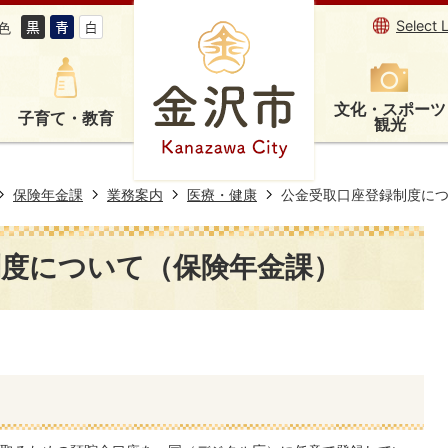
Select 
色
文化・スポーツ
子育て・教育
観光
保険年金課
業務案内
医療・健康
公金受取口座登録制度に
制度について（保険年金課）