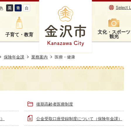
Select 
色
文化・スポーツ
子育て・教育
観光
保険年金課
業務案内
医療・健康
後期高齢者医療制度
課）
公金受取口座登録制度について（保険年金課）