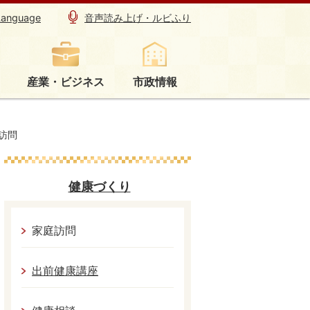
Language
音声読み上げ・ルビふり
産業・ビジネス
市政情報
訪問
健康づくり
家庭訪問
出前健康講座