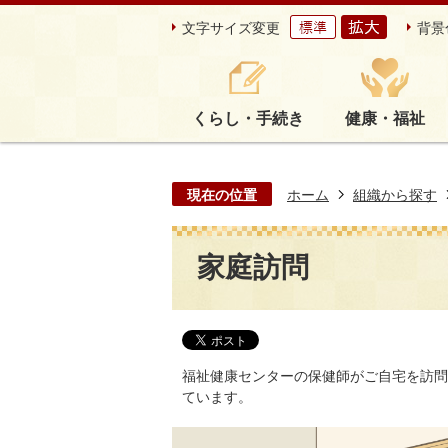
文字サイズ変更
背景
くらし・手続き
健康・福祉
現在の位置
ホーム
組織から探す
家庭訪問
福祉健康センターの保健師がご自宅を訪問
ています。