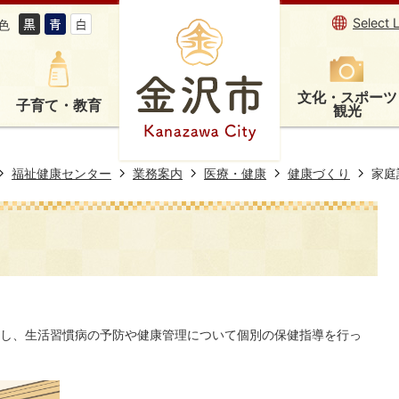
Select 
色
文化・スポーツ
子育て・教育
観光
福祉健康センター
業務案内
医療・健康
健康づくり
家庭
し、生活習慣病の予防や健康管理について個別の保健指導を行っ