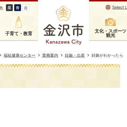
Select 
色
文化・スポーツ
子育て・教育
観光
福祉健康センター
業務案内
妊娠・出産
妊娠がわかったら