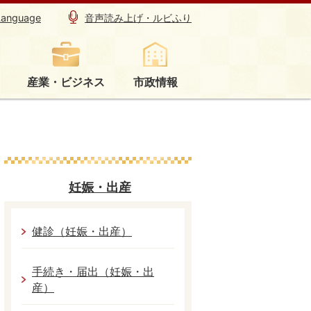
Language
音声読み上げ・ルビふり
産業・ビジネス
市政情報
妊娠・出産
健診（妊娠・出産）
手続き・届出（妊娠・出
産）