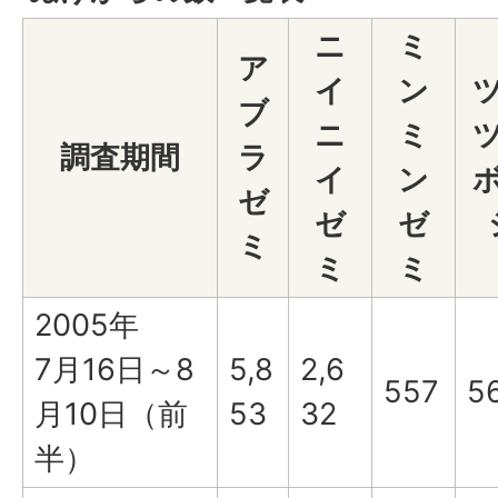
ニ
ミ
ア
イ
ン
ブ
ニ
ミ
調査期間
ラ
イ
ン
ゼ
ゼ
ゼ
ミ
ミ
ミ
2005年
7月16日～8
5,8
2,6
557
5
月10日（前
53
32
半）