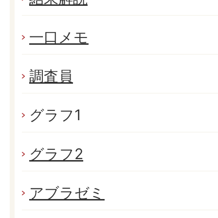
一口メモ
調査員
グラフ1
グラフ2
アブラゼミ