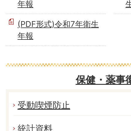
年報
(PDF形式)令和7年衛生
年報
保健・薬事
受動喫煙防止
統計資料