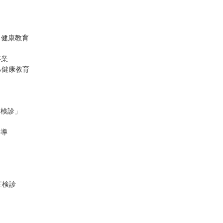
る健康教育
事業
る健康教育
団検診」
指導
症検診