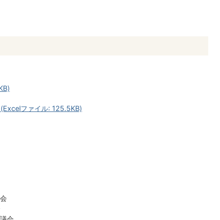
KB)
celファイル: 125.5KB)
議会
会
審議会