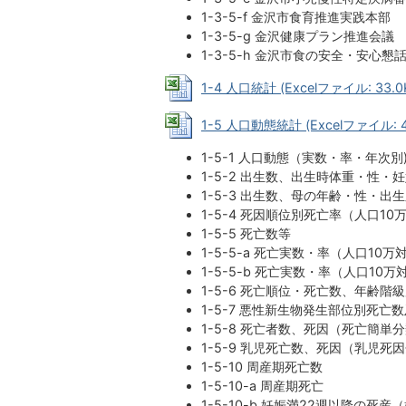
1-3-5-f 金沢市食育推進実践本部
1-3-5-g 金沢健康プラン推進会議
1-3-5-h 金沢市食の安全・安心懇
1-4 人口統計 (Excelファイル: 33.0
1-5 人口動態統計 (Excelファイル: 4
1-5-1 人口動態（実数・率・年次別
1-5-2 出生数、出生時体重・性・
1-5-3 出生数、母の年齢・性・出
1-5-4 死因順位別死亡率（人口10
1-5-5 死亡数等
1-5-5-a 死亡実数・率（人口10万
1-5-5-b 死亡実数・率（人口10万
1-5-6 死亡順位・死亡数、年齢階
1-5-7 悪性新生物発生部位別死亡
1-5-8 死亡者数、死因（死亡簡
1-5-9 乳児死亡数、死因（乳児死
1-5-10 周産期死亡数
1-5-10-a 周産期死亡
1-5-10-b 妊娠満22週以降の死