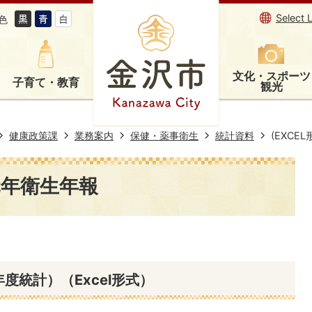
Select 
色
文化・スポーツ
子育て・教育
観光
健康政策課
業務案内
保健・薬事衛生
統計資料
(EXCE
和元年衛生年報
度統計）（Excel形式）