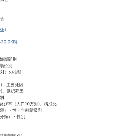
話会
KB)
30.0KB)
)
妊娠期間別
生順位別
万対）の推移
対)、主要死因
対)、選択死因
級別
数及び率（人口10万対)、構成比
単分類）・性・年齢階級別
因分類）・性別
産（妊娠期間別）