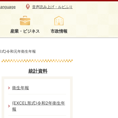
Language
音声読み上げ・ルビふり
産業・ビジネス
市政情報
L形式)令和元年衛生年報
統計資料
衛生年報
(EXCEL形式)令和2年衛生年
報