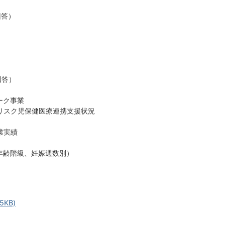
回答）
回答）
ワーク事業
ハイリスク児保健医療連携支援状況
事業実績
（年齢階級、妊娠週数別）
5KB)