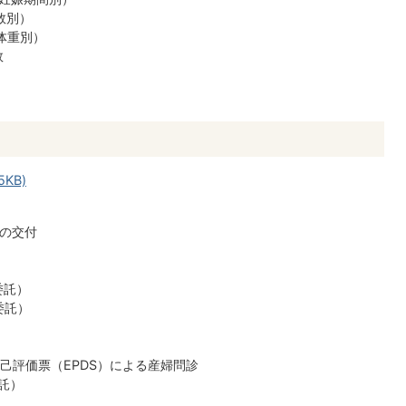
日数別）
時体重別）
数
5KB)
帳の交付
委託）
委託）
病自己評価票（EPDS）による産婦問診
委託）