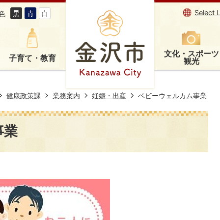
Select 
色
文化・スポーツ
子育て・教育
観光
健康政策課
業務案内
妊娠・出産
ベビーウェルカム事業
事業